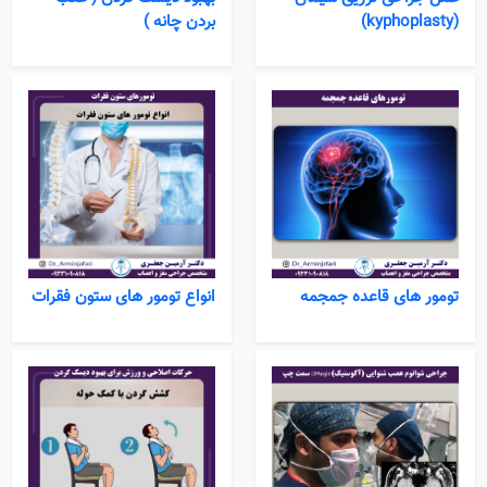
(kyphoplasty)
بردن چانه )
تومور های قاعده جمجمه
انواع تومور های ستون فقرات