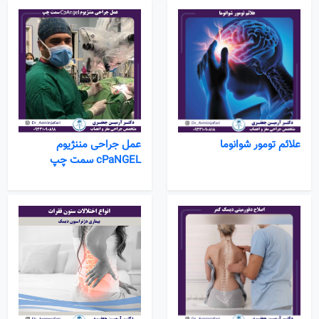
علائم تومور شوانوما
عمل جراحی مننژیوم
cPaNGEL سمت چپ