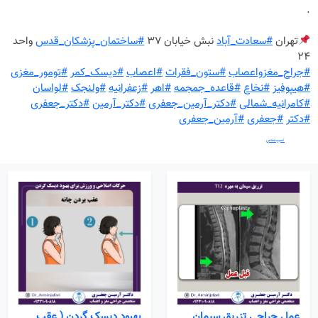
.
تهران
#سعادت_آباد
نبش خیابان ۳۷
#ساختمان_پزشکان_قدس
واحد
۲۴
#جراح_مغزواعصاب
#ستون_فقرات
#اعصاب
#دیسک_کمر
#تومور_مغزی
#هیپوفیز
#نخاع
#قاعده_جمجمه
#اهر
#زعفرانیه
#ولنجک
#لواسان
#کامرانیه_شمالی
#دکتر_آرمین_جعفری
#دکتر_آرمین
#دکتر_جعفری
#دکتر
#جعفری
#آرمین_جعفری
در صورت تشخیص
آسیب نخاعی
، بیماران تحت نظارت یک تیم توانبخشی که ممکن است شامل جراحان مغز و اعصاب ، متخصصان مغز و اعصاب ، متخصصان اعصاب ، متخصصان توانبخشی ، کاردرمانگرها و افراد دیگر باشد قرار
می‌گیرند. ممکن است لازم باشد برای تثبیت ستون فقرات یک جراحی توسط جراحان مغز و اعصاب انجام شود تا بیمار بتواند برنامه توانبخشی خود را انجام دهد. با این حال ، جراحی لزوماً نقایص ناشی از صدمات نخاعی را بهبود
نمی‌بخشد.
عمل جراحی تزریق سیمان
بهبود دیسک گردن ( عقب