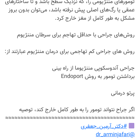
تومورهای مننژیومی را، که نزدیک سطح باشد و تا ساختارهای
عمقی یا رگ‌های اصلی پیش نرفته باشد، می‌توان بدون بروز
مشکل به طور کامل از مغز خارج کرد.
روش‌های جراحی با حداقل تهاجم برای سرطان مننژیوم
روش های جراحی کم تهاجمی برای درمان مننژیوم عبارتند از:
جراحی آندوسکوپی مننژیوما از راه بینی
برداشتن تومور به روش Endoport
پرتو درمانی
اگر جراح نتواند تومور را به طور کامل خارج کند، توصیه
≈≈≈≈≈≈≈≈≈≈≈≈≈≈≈≈≈≈≈≈≈≈≈≈≈≈≈≈≈≈≈≈≈≈≈≈≈≈≈≈≈≈
#دکتر_آرمین_جعفری
@dr_arminjafari